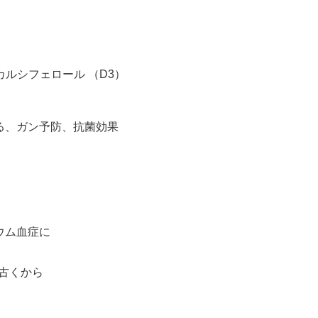
カルシフェロール （D3）
る、ガン予防、抗菌効果
ウム血症に
古くから